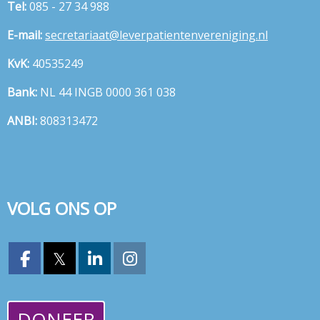
Tel:
085 - 27 34 988
E-mail:
taairaterces
@leverpatientenvereniging.nl
KvK:
40535249
Bank:
NL 44 INGB 0000 361 038
ANBI:
808313472
VOLG ONS OP
𝕏
DONEER