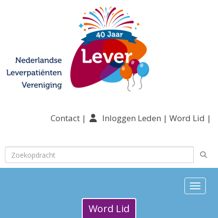
Contact
|
Inloggen Leden
|
Word Lid
|
Toggle n
Word Lid