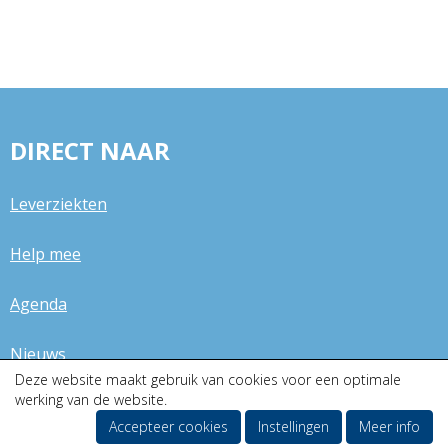
DIRECT NAAR
Leverziekten
Help mee
Agenda
Nieuws
Deze website maakt gebruik van cookies voor een optimale
werking van de website.
Over ons
Accepteer cookies
Instellingen
Meer info