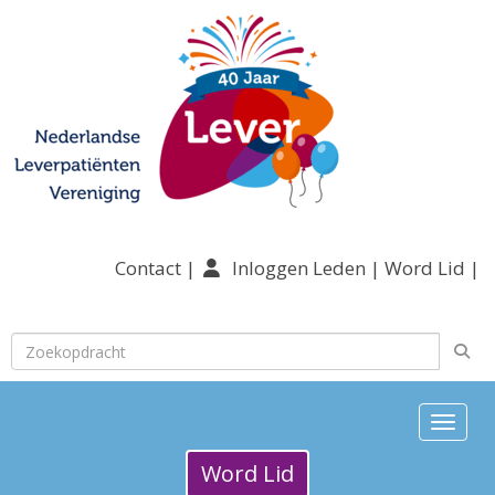
Contact
|
Inloggen Leden
|
Word Lid
|
Toggle n
Word Lid