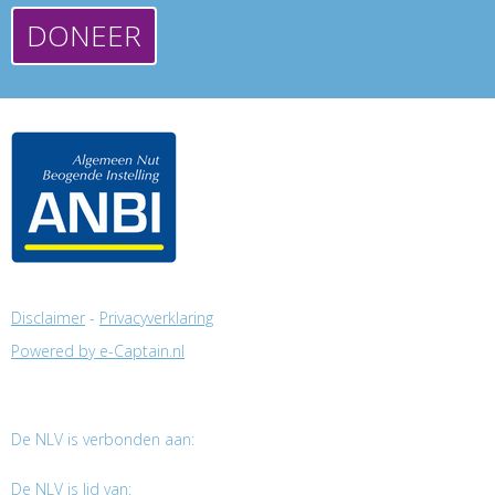
DONEER
Disclaimer
-
Privacyverklaring
Powered by e-Captain.nl
De NLV is verbonden aan:
De NLV is lid van: