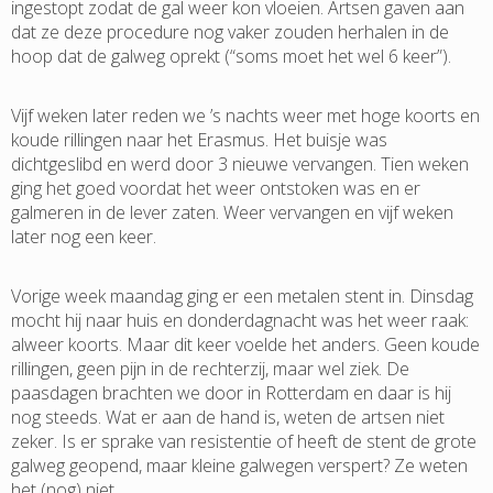
ingestopt zodat de gal weer kon vloeien. Artsen gaven aan
dat ze deze procedure nog vaker zouden herhalen in de
hoop dat de galweg oprekt (“soms moet het wel 6 keer”).
Vijf weken later reden we ’s nachts weer met hoge koorts en
koude rillingen naar het Erasmus. Het buisje was
dichtgeslibd en werd door 3 nieuwe vervangen. Tien weken
ging het goed voordat het weer ontstoken was en er
galmeren in de lever zaten. Weer vervangen en vijf weken
later nog een keer.
Vorige week maandag ging er een metalen stent in. Dinsdag
mocht hij naar huis en donderdagnacht was het weer raak:
alweer koorts. Maar dit keer voelde het anders. Geen koude
rillingen, geen pijn in de rechterzij, maar wel ziek. De
paasdagen brachten we door in Rotterdam en daar is hij
nog steeds. Wat er aan de hand is, weten de artsen niet
zeker. Is er sprake van resistentie of heeft de stent de grote
galweg geopend, maar kleine galwegen verspert? Ze weten
het (nog) niet.