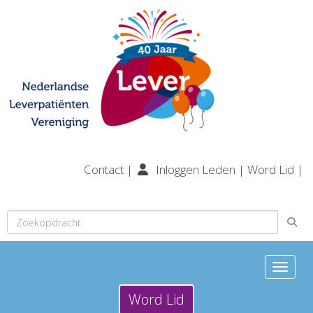
Contact
|
Inloggen Leden
|
Word Lid
|
Toggle n
Word Lid