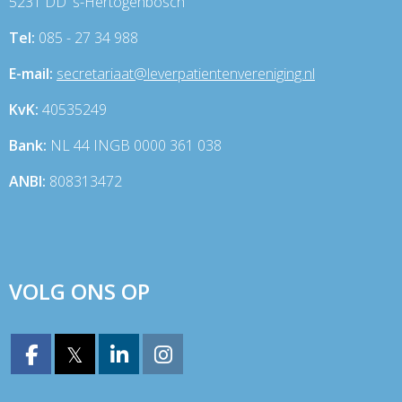
5231 DD 's-Hertogenbosch
Tel:
085 - 27 34 988
E-mail:
taairaterces
@leverpatientenvereniging.nl
KvK:
40535249
Bank:
NL 44 INGB 0000 361 038
ANBI:
808313472
VOLG ONS OP
𝕏